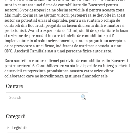
sunt in cautarea unei firme de contabilitate din Bucuresti pentru
sectorul 6 vor descoperi ca ne oferim serviciile si pentru aceasta zona.
Mai mult, dorim sa ne ajutam viitorii parteneri sa se dezvolte in acest
sector cu potential urias al capitalei, pentru ca suntem o echipa de
contabili din Bucuresti pregatita sa facem diferenta dintre amatori si
profesionisti. Avand o experienta de 10 ani, studii de specialitate la baza
si o vizune despre modul in care tehnicile de contabilitate pot fi
implementate in absolut orice domeniu, suntem pregatiti sa acceptam
orice provocare a unei firme, indiferent de marimea acesteia, a unui
ONG, Asociatii Familiale sau a unei persoane fizice autorizate.
Daca sunteti in cautarea firmei potrivite de contabilitate din Bucuresti
pentru sectorul 6, Contabilicesc.ro va sta la dispozitie cu intreg pachetul
de servicii ce reprezinta promisiunea noastra catre orice viitor
colaborator care ne incredinteaza gestiunea finantelor sale.
Cautare
Categorii
Legislatie