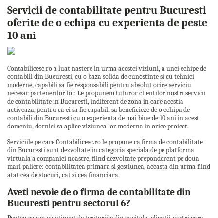
Servicii de contabilitate pentru Bucuresti
oferite de o echipa cu experienta de peste
10 ani
Contabilicesc.ro a luat nastere in urma acestei viziuni, a unei echipe de
contabili din Bucuresti, cu o baza solida de cunostinte si cu tehnici
moderne, capabili sa fie responsabili pentru absolut orice serviciu
necesar partenerilor lor. Le propunem tuturor clientilor nostri servicii
de contabilitate in Bucuresti, indiferent de zona in care acestia
activeaza, pentru ca ei sa fie capabili sa beneficieze de o echipa de
contabili din Bucuresti cu o experienta de mai bine de 10 ani in acest
domeniu, dornici sa aplice viziunea lor moderna in orice proiect.
Serviciile pe care Contabilicesc.ro le propune ca firma de contabilitate
din Bucuresti sunt dezvoltate in categoria speciala de pe platforma
virtuala a companiei noastre, fiind dezvoltate preponderent pe doua
mari paliere: contabilitatea primara si gestiunea, aceasta din urma fiind
atat cea de stocuri, cat si cea financiara.
Aveti nevoie de o firma de contabilitate din
Bucuresti pentru sectorul 6?
Pentru ca am mentionat de teritoriile din capitala, clientii nostri care